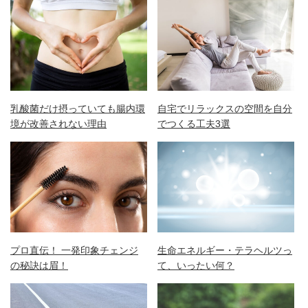
乳酸菌だけ摂っていても腸内環
自宅でリラックスの空間を自分
境が改善されない理由
でつくる工夫3選
プロ直伝！ 一発印象チェンジ
生命エネルギー・テラヘルツっ
の秘訣は眉！
て、いったい何？