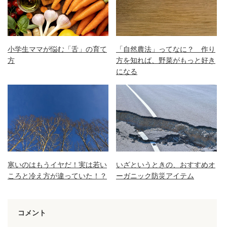
小学生ママが悩む「舌」の育て
「自然農法」ってなに？ 作り
方
方を知れば、野菜がもっと好き
になる
寒いのはもうイヤだ！実は若い
いざというときの、おすすめオ
ころと冷え方が違っていた！？
ーガニック防災アイテム
コメント