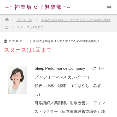
ホーム
ブログ一覧
30年先も輝き続ける大人女子のための得する睡眠
法
スヌーズは1回まで
2021.06.25
30年先も輝き続ける大人女子のための得する睡眠法
スヌーズは1回まで
Sleep Performance Company （スリー
プ パフォーマンス カンパニー）
代表：小林 瑞穂 （こばやし みず
ほ）
研修講師／薬剤師／睡眠改善シニアイン
ストラクター（日本睡眠改善協議会）埼