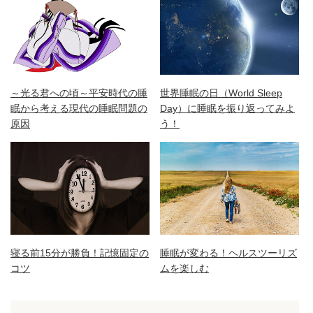
～光る君への頃～平安時代の睡
世界睡眠の日（World Sleep
眠から考える現代の睡眠問題の
Day）に睡眠を振り返ってみよ
原因
う！
寝る前15分が勝負！記憶固定の
睡眠が変わる！ヘルスツーリズ
コツ
ムを楽しむ