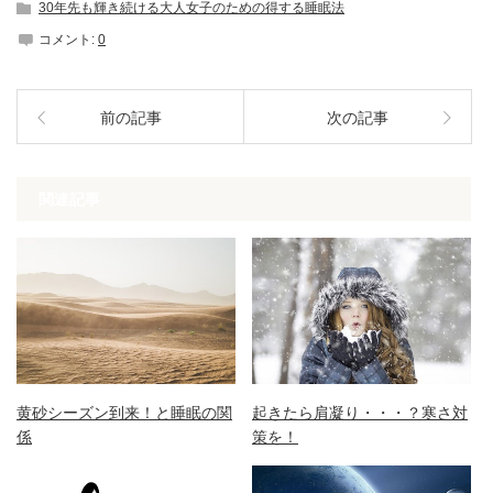
30年先も輝き続ける大人女子のための得する睡眠法
コメント:
0
前の記事
次の記事
関連記事
黄砂シーズン到来！と睡眠の関
起きたら肩凝り・・・？寒さ対
係
策を！