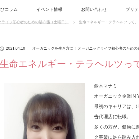
学びコラム
イベント情報
お問い合わせ
ブリテ
クライフ初心者のための処方箋（土曜日）
生命エネルギー・テラヘルツって、
2021.04.10
オーガニックを生き方に！ オーガニックライフ初心者のための
生命エネルギー・テラヘルツっ
鈴木マナミ
オーガニック企業IN 
最初のキャリアは、
告代理店に転職。
多くの方が、健康に
ク事業に足を踏み入