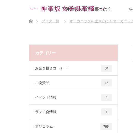
神楽坂女子倶楽部とは？
ホーム
ブログ一覧
オーガニックを生き方に！ オーガニッ
カテゴリー
お金＆投資コーナー
34
ご協賛品
13
イベント情報
4
ランチ会情報
1
学びコラム
798