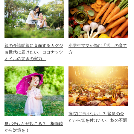
親の介護問題に直面するカグジ
小学生ママが悩む「舌」の育て
ョ世代に届けたい、ココナッツ
方
オイルの驚きの実力。
病院に行けない！？ 緊急の今
だから気を付けたい、秋の不調
夏バテはなぜ起こる？ 梅雨時
から対策を！