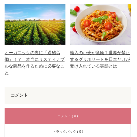
オーガニックの裏に「過酷労
輸入の小麦が危険？世界が禁止
働」！？ 本当にサスティナブ
するグリホサートを日本だけが
ルな商品を作るために必要なこ
受け入れている実態とは
と
コメント
コメント ( 0 )
トラックバック ( 0 )