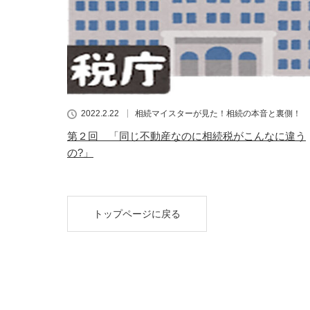
2022.2.22
相続マイスターが見た！相続の本音と裏側！
第２回 「同じ不動産なのに相続税がこんなに違う
の?」
トップページに戻る