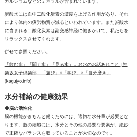
カルシウムなどのミネラルが含まれています。
炭酸水には血中二酸化炭素の濃度を上げる作用があり、それ
により体内の疲労物質が減るといわれています。また炭酸水
に含まれる二酸化炭素は副交感神経に働きかけて、私たちを
リラックスさせてくれます。
併せて参照ください。
「飲む水」「聞く水」「見る水」…お水のお話あれこれ | 神
楽坂女子倶楽部｜「遊び」×「学び」×「自分磨き」
(kagujyo.info)
水分補給の健康効果
◆脳の活性化
脳の機能がきちんと働くためには、適切な水分量が必要とな
ります。脳の細胞には、水分とその他の必要な要素が、絶妙
で正確なバランスを取っていることが大切なのです。