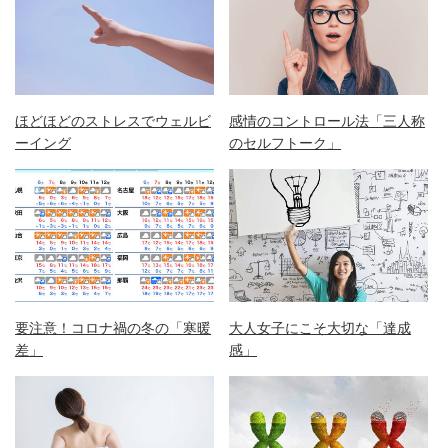
ほどほどのストレスでウェルビ
感情のコントロール法「三人称
ーイング
のセルフトーク」
要注意！コロナ禍の冬の「寒暖
大人女子にこそ大切な「達成
差」
感」