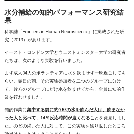
水分補給の知的パフォーマンス研究結
果
科学誌『Frontiers in Human Neuroscience』に掲載された研
究（2013）があります。
イースト・ロンドン大学とウェストミンスター大学の研究者
たちは、次のような実験を行いました。
まず成人34人のボランティアに水を飲ませず一晩過ごしても
らい、翌日の朝、その実験参加者を二つのグループに分け
て、片方のグループにだけ水を飲ませてから、全員に知的作
業を行わせました。
知的作業に
集中する前に約0.5
ℓの水を飲んだ人は、飲まなか
った人と比べて、14％反応時間が速くなる
ことを発見しまし
た。のどの渇いた人に対して、この実験を繰り返したところ
効果はもっとはっきりと見られました。