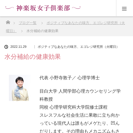
ホーム
ブログ一覧
ポジティブなあなたの味方、エゴレジ研究所（火
曜日）
水分補給の健康効果
2022.11.29
ポジティブなあなたの味方、エゴレジ研究所（火曜日）
水分補給の健康効果
代表 小野寺敦子／ 心理学博士
目白大学 人間学部心理カウンセリング学
科教授
同校 心理学研究科大学院修士課程
スレスフルな社会生活に果敢に立ち向か
っている現代人は誰もがメゲたり、凹ん
だりします。その理由もメカニズムもさ