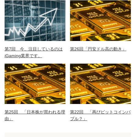
第7回 今、注目しているのは
第26回「円安ドル高の動き」
iGaming業界です。
第25回 「日本株が買われる理
第22回 「再びビットコインバ
由」
ブル？」