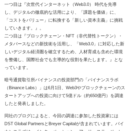
一つ目は『次世代インターネット（Web3.0） 時代を先導
し、デジタルの徹底的な活用により、「課題を価値」に、
「コストをバリュー」に転換する「新しい資本主義」に挑戦
していきます。』。
二つ目は『ブロックチェーン・NFT（非代替性トークン）・
メタバースなどの新技術を活用し、「Web3.0」に対応した新
しいデジタル経済圏を確立するため、人材育成も含めた環境
を整備し、国際社会でも主導的な役割を果たします。』とな
っています。
暗号通貨取引所バイナンスの投資部門の「バイナンスラボ
（Binance Labs）」は6月1日、Web3やブロックチェーンのス
タートアップへの投資に向けて5億ドル（約650億円）を調達
したと発表しました。
同社のブログによると、今回の調達に参加した投資家には
DST Global PartnersとBreyer Capitalが含まれています。バイ