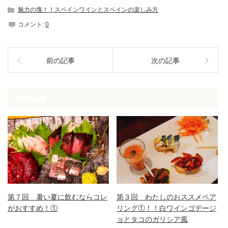
魅力の塊！！スペインワインとスペインの楽しみ方
コメント:
0
前の記事
次の記事
関連記事
第７回 暑い夏に飲むならコレ
第３回 わたしのおススメペア
がおすすめ！①
リング①！！白ワインゴデージ
ョとタコのガリシア風