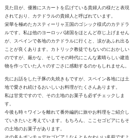
見た目が、優雅にスカートを広げている貴婦人の様だと表現
されており、カテドラルの貴婦人と呼ばれています。
栄華を極めたカスティーリャ王国のゴシック様式のカテドラ
ルです。私は他のヨーロッパ諸国をほとんど存じ上げません
が、スペインで各地のカテドラルに行くと、涙があふれ出る
ことが良くあります。カトリック教徒でもないのにおかしい
のですが、厳かな、そしてその時代にこんな素晴らしい建造
物を作っていた人々のすごさに感動するのかもしれません。
先にお話をした子豚の丸焼きもですが、スペイン各地には土
地で愛され続けるおいしいお料理がたくさんあります。
私は甘党ですので、その土地のお菓子も必ずチェックしま
す。
今後も時々ワインを離れて番外編的に旅やお料理をご紹介し
ていきたいと考えています。もちろん、ここセゴビアにもそ
の土地のお菓子があります。
その名もポンチョデセゴビア！なんともかわいい名前ですよ