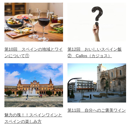
第10回 スペインの地域とワイ
第12回 おいしいスペイン飯
ンについて①
② Callos（カジョス）
第11回 自分へのご褒美ワイン
魅力の塊！！スペインワインと
スペインの楽しみ方