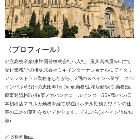
〈プロフィール〉
都立高校卒業/東神開発株式会社へ入社、玉川高島屋S.Cにて
受付業務/その後株式会社ミキインターナショナルにてイタリ
アンレストラン勤務をしながら、2回のスペインへ留学、スペ
インバル草分けの恵比寿Tio Danjo勤務/生花店勤/病院勤務(医
療事務資格取得)/某メガバンクコールセンターSSV/製パン/日
本初出店マヨルカ勤務を経て現在はホテル勤務とワインの仕
事の二足の草鞋を履いております。てんぷら(スペイン語豆知
識)
投稿者:
jinnai