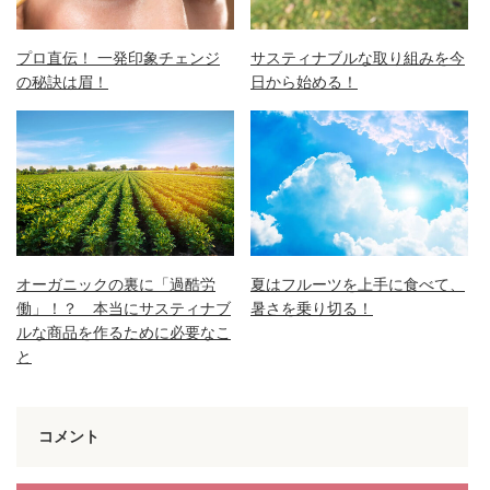
プロ直伝！ 一発印象チェンジ
サスティナブルな取り組みを今
の秘訣は眉！
日から始める！
オーガニックの裏に「過酷労
夏はフルーツを上手に食べて、
働」！？ 本当にサスティナブ
暑さを乗り切る！
ルな商品を作るために必要なこ
と
コメント