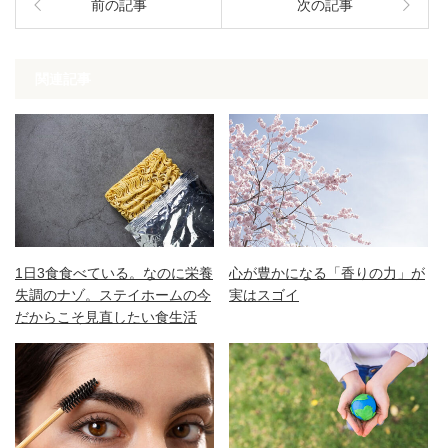
前の記事
次の記事
関連記事
1日3食食べている。なのに栄養
心が豊かになる「香りの力」が
失調のナゾ。ステイホームの今
実はスゴイ
だからこそ見直したい食生活