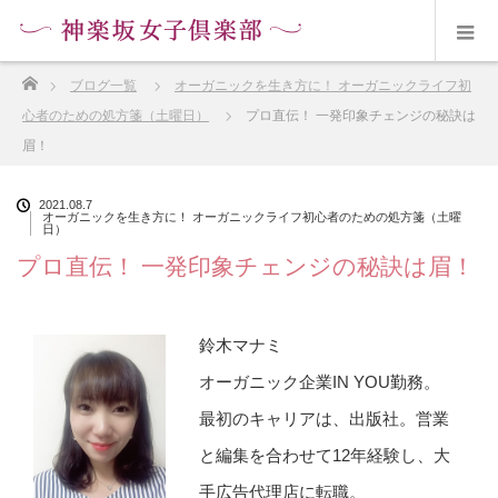
ホーム
ブログ一覧
オーガニックを生き方に！ オーガニックライフ初
心者のための処方箋（土曜日）
プロ直伝！ 一発印象チェンジの秘訣は
眉！
2021.08.7
オーガニックを生き方に！ オーガニックライフ初心者のための処方箋（土曜
日）
プロ直伝！ 一発印象チェンジの秘訣は眉！
鈴木マナミ
オーガニック企業IN YOU勤務。
最初のキャリアは、出版社。営業
と編集を合わせて12年経験し、大
手広告代理店に転職。