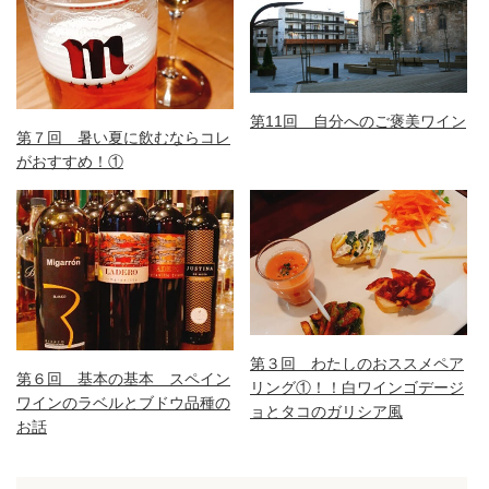
第11回 自分へのご褒美ワイン
第７回 暑い夏に飲むならコレ
がおすすめ！①
第３回 わたしのおススメペア
第６回 基本の基本 スペイン
リング①！！白ワインゴデージ
ワインのラベルとブドウ品種の
ョとタコのガリシア風
お話