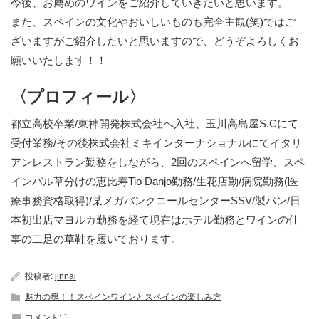
今後、お薦めのワインをご紹介していきたいと思います。
また、スペインの文化やおいしいものも完全主観(笑)ではご
ざいますがご紹介したいと思いますので、どうぞよろしくお
願いいたします！！
〈プロフィール〉
都立高校卒業/東神開発株式会社へ入社、玉川高島屋S.Cにて
受付業務/その後株式会社ミキインターナショナルにてイタリ
アンレストラン勤務をしながら、2回のスペインへ留学、スペ
インバル草分けの恵比寿Tio Danjo勤務/生花店勤/病院勤務(医
療事務資格取得)/某メガバンクコールセンターSSV/製パン/日
本初出店マヨルカ勤務を経て現在はホテル勤務とワインの仕
事の二足の草鞋を履いております。
投稿者:
jinnai
魅力の塊！！スペインワインとスペインの楽しみ方
コメント:
1