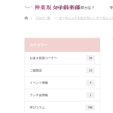
神楽坂女子倶楽部とは？
ホーム
ブログ一覧
オーガニックを生き方に！ オーガニッ
カテゴリー
お金＆投資コーナー
34
ご協賛品
13
イベント情報
4
ランチ会情報
1
学びコラム
798