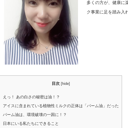
多くの方が、健康に
ク事業に足を踏み入
目次
[
hide
]
えっ！ あの白さの秘密は油！？
アイスに含まれている植物性ミルクの正体は「パーム油」だった
パーム油は、環境破壊の一因に！？
日本にいる私たちにできること