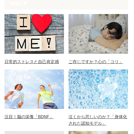
関連記事
日常的ストレスと自己肯定感
ご存じですか？心の「コリ」
注目！脳の栄養「BDNF」
泣くから悲しいのか？「身体化
された認知モデル」