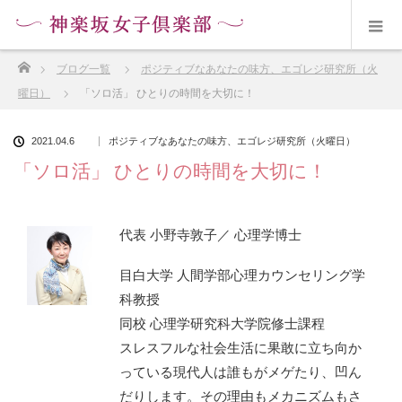
ホーム
ブログ一覧
ポジティブなあなたの味方、エゴレジ研究所（火
曜日）
「ソロ活」 ひとりの時間を大切に！
2021.04.6
ポジティブなあなたの味方、エゴレジ研究所（火曜日）
「ソロ活」 ひとりの時間を大切に！
代表 小野寺敦子／ 心理学博士
目白大学 人間学部心理カウンセリング学
科教授
同校 心理学研究科大学院修士課程
スレスフルな社会生活に果敢に立ち向か
っている現代人は誰もがメゲたり、凹ん
だりします。その理由もメカニズムもさ