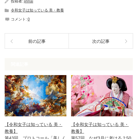
投稿者:
jinnai
令和女子は知っている 美・教養
コメント:
0
前の記事
次の記事
関連記事
【令和女子は知っている 美・
【令和女子は知っている 美・
教養】
教養】
第43回 プロトコール「美しく
第57回 なぜ3月に老ける？50