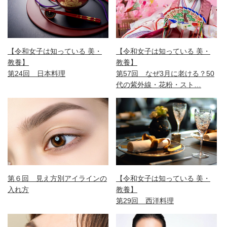
【令和女子は知っている 美・
【令和女子は知っている 美・
教養】
教養】
第24回 日本料理
第57回 なぜ3月に老ける？50
代の紫外線・花粉・スト…
第６回 見え方別アイラインの
【令和女子は知っている 美・
入れ方
教養】
第29回 西洋料理