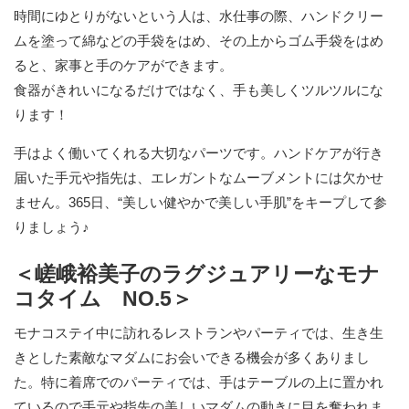
時間にゆとりがないという人は、水仕事の際、ハンドクリー
ムを塗って綿などの手袋をはめ、その上からゴム手袋をはめ
ると、家事と手のケアができます。
食器がきれいになるだけではなく、手も美しくツルツルにな
ります！
手はよく働いてくれる大切なパーツです。ハンドケアが行き
届いた手元や指先は、エレガントなムーブメントには欠かせ
ません。365日、“美しい健やかで美しい手肌”をキープして参
りましょう♪
＜嵯峨裕美子のラグジュアリーなモナ
コタイム NO.5＞
モナコステイ中に訪れるレストランやパーティでは、生き生
きとした素敵なマダムにお会いできる機会が多くありまし
た。特に着席でのパーティでは、手はテーブルの上に置かれ
ているので手元や指先の美しいマダムの動きに目を奪われま