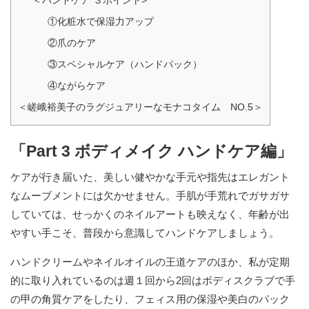
＜ハンドケア ３ポイント>
①化粧水で保湿力アップ
②爪のケア
③スペシャルケア（ハンドパック）
④ながらケア
＜嵯峨裕美子のラグジュアリーなモナコタイム NO.5＞
「Part 3 ボディメイク ハンドケア編」
ケアが行き届いた、美しい健やかな手元や指先はエレガント
なムーブメントには欠かせません。手肌が手荒れでガサガサ
していては、せっかくのネイルアートも映えなく、年齢が出
やすい手こそ、普段から意識してハンドケアしましょう。
ハンドクリームやネイルオイルの王道ケアのほか、私が定期
的に取り入れているのは週１回から2回はボディスクラブで手
の甲の角質ケアをしたり、フェィス用の保湿や美白のパック