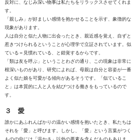
反対に、なじみ深い物事は私たちをリラックスさせてくれま
す。
「親しみ」が好ましい感情を抱かせることを示す、象徴的な
現象があります。
人は自分と似た人物に出会ったとき、親近感を覚え、自ずと
惹きつけられるということが心理学で立証されています。似
ている＝見慣れている、と錯覚するからです。
「類は友を呼ぶ」ということわざの通り、この現象は非常に
根深いものがあり、研究によれば、母親は自分と容姿が一番
よく似た娘を可愛がる傾向があるそうです。「似ているこ
と」は本質的に人と人を結びつける働きをもっているので
す。
３ 愛
誰かにあふれんばかりの温かい感情を抱いたとき、私たちは
それを「愛」と呼びます。しかし、「愛」という言葉がつく
ものの中には「温かさ」以外の要素を含んだものもありま