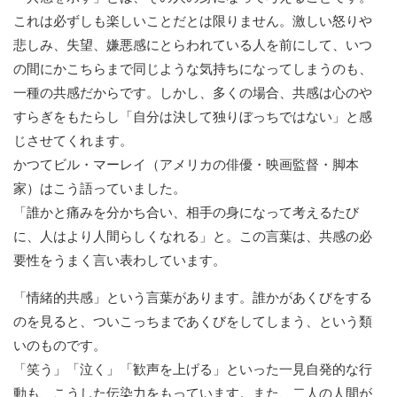
これは必ずしも楽しいことだとは限りません。激しい怒りや
悲しみ、失望、嫌悪感にとらわれている人を前にして、いつ
の間にかこちらまで同じような気持ちになってしまうのも、
一種の共感だからです。しかし、多くの場合、共感は心のや
すらぎをもたらし「自分は決して独りぼっちではない」と感
じさせてくれます。
かつてビル・マーレイ（アメリカの俳優・映画監督・脚本
家）はこう語っていました。
「誰かと痛みを分かち合い、相手の身になって考えるたび
に、人はより人間らしくなれる」と。この言葉は、共感の必
要性をうまく言い表わしています。
「情緒的共感」という言葉があります。誰かがあくびをする
のを見ると、ついこっちまであくびをしてしまう、という類
いのものです。
「笑う」「泣く」「歓声を上げる」といった一見自発的な行
動も、こうした伝染力をもっています。また、二人の人間が