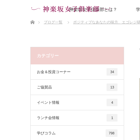
神楽坂女子倶楽部とは？
ホーム
ブログ一覧
ポジティブなあなたの味方、エゴレジ
カテゴリー
お金＆投資コーナー
34
ご協賛品
13
イベント情報
4
ランチ会情報
1
学びコラム
798