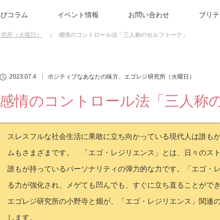
学びコラム
イベント情報
お問い合わせ
ブリテ
研究所（火曜日）
感情のコントロール法「三人称のセルフトーク」
2023.07.4
ポジティブなあなたの味方、エゴレジ研究所（火曜日）
感情のコントロール法「三人称
スレスフルな社会生活に果敢に立ち向かっている現代人は誰も
ムもさまざまです。 「エゴ・レジリエンス」とは、日々のス
誰もが持っているパーソナリティの弾力的な力です。「エゴ・
る力が強化され、メゲても凹んでも、すぐに立ち直ることがで
エゴレジ研究所の小野寺と畑が、「エゴ・レジリエンス」関連
します。