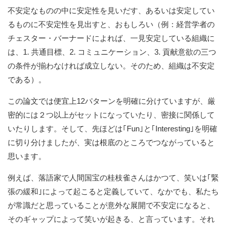
不安定なものの中に安定性を見いだす、あるいは安定してい
るものに不安定性を見出すと、おもしろい（例：経営学者の
チェスター・バーナードによれば、一見安定している組織に
は、1. 共通目標、2. コミュニケーション、3. 貢献意欲の三つ
の条件が揃わなければ成立しない。そのため、組織は不安定
である）。
この論文では便宜上12パターンを明確に分けていますが、厳
密的には２つ以上がセットになっていたり、密接に関係して
いたりします。そして、先ほどは｢Fun｣と｢Interesting｣を明確
に切り分けましたが、実は根底のところでつながっていると
思います。
例えば、落語家で人間国宝の桂枝雀さんはかつて、笑いは｢緊
張の緩和｣によって起こると定義していて、なかでも、私たち
が常識だと思っていることが意外な展開で不安定になると、
そのギャップによって笑いが起きる、と言っています。それ