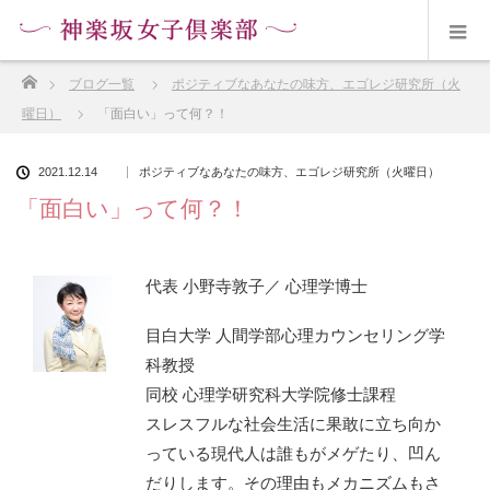
ホーム
ブログ一覧
ポジティブなあなたの味方、エゴレジ研究所（火
曜日）
「面白い」って何？！
2021.12.14
ポジティブなあなたの味方、エゴレジ研究所（火曜日）
「面白い」って何？！
代表 小野寺敦子／ 心理学博士
目白大学 人間学部心理カウンセリング学
科教授
同校 心理学研究科大学院修士課程
スレスフルな社会生活に果敢に立ち向か
っている現代人は誰もがメゲたり、凹ん
だりします。その理由もメカニズムもさ