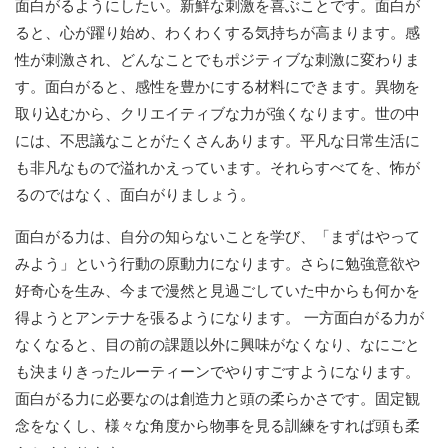
面白がるようにしたい。新鮮な刺激を喜ぶことです。面白が
ると、心が躍り始め、わくわくする気持ちが高まります。感
性が刺激され、どんなことでもポジティブな刺激に変わりま
す。面白がると、感性を豊かにする材料にできます。異物を
取り込むから、クリエイティブな力が強くなります。世の中
には、不思議なことがたくさんあります。平凡な日常生活に
も非凡なもので溢れかえっています。それらすべてを、怖が
るのではなく、面白がりましょう。
面白がる力は、自分の知らないことを学び、「まずはやって
みよう」という行動の原動力になります。さらに勉強意欲や
好奇心を生み、今まで漫然と見過ごしていた中からも何かを
得ようとアンテナを張るようになります。 一方面白がる力が
なくなると、目の前の課題以外に興味がなくなり、なにごと
も決まりきったルーティーンでやりすごすようになります。
面白がる力に必要なのは創造力と頭の柔らかさです。固定観
念をなくし、様々な角度から物事を見る訓練をすれば頭も柔