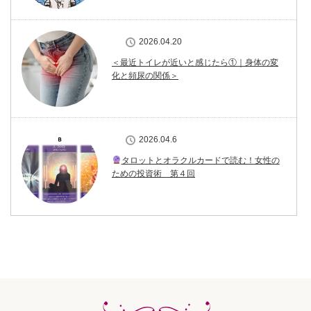
2026.04.20
＜最近トイレが近いと感じたら①｜身体の変
化と頻尿の関係＞
2026.04.6
タロットとオラクルカードで読む！女性の
ための投資術 第４回