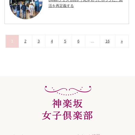
Deathフェス 2026 ｜死をもっとポップに、終
活を再定義する
1
2
3
4
5
6
…
16
»