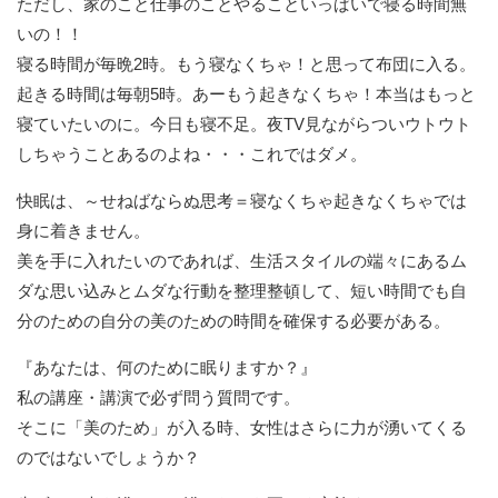
ただし、家のこと仕事のことやることいっぱいで寝る時間無
いの！！
寝る時間が毎晩2時。もう寝なくちゃ！と思って布団に入る。
起きる時間は毎朝5時。あーもう起きなくちゃ！本当はもっと
寝ていたいのに。今日も寝不足。夜TV見ながらついウトウト
しちゃうことあるのよね・・・これではダメ。
快眠は、～せねばならぬ思考＝寝なくちゃ起きなくちゃでは
身に着きません。
美を手に入れたいのであれば、生活スタイルの端々にあるム
ダな思い込みとムダな行動を整理整頓して、短い時間でも自
分のための自分の美のための時間を確保する必要がある。
『あなたは、何のために眠りますか？』
私の講座・講演で必ず問う質問です。
そこに「美のため」が入る時、女性はさらに力が湧いてくる
のではないでしょうか？