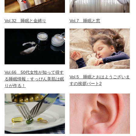
Vol.32 睡眠と金縛り
Vol.7 睡眠と窓
Vol.66 50代女性が知って得す
Vol.5 睡眠とおはようございま
る睡眠情報：すっぴん美肌は眠
すの挨拶パート2
りが作る！