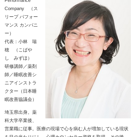
Performance
Company （ス
リープ パフォー
マンス カンパニ
ー）
代表：小林 瑞
穂 （こばや
し みずほ）
研修講師／薬剤
師／睡眠改善シ
ニアインストラ
クター（日本睡
眠改善協議会）
埼玉県出身。薬
科大学卒業後、
営業職に従事。医療の現場で心を病む人が増加している現状
を目の当たりにし、心理カウンセラー資格を取得。その後、