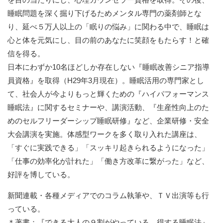
睡眠問題を深く掘り下げるためメンタル専門の薬剤師とな
り、延べ５万人以上の「眠りの悩み」に関わる中で、睡眠は
心と体を元気にし、目の前のあなたに笑顔をもたらす！と確
信を得る。
日本にわずか10名ほどしか存在しない『睡眠改善シニア指導
員資格』を取得（H29年3月現在）。睡眠活用の専門家とし
て、社会人が今よりもっと輝くための『ハイパフォーマンス
睡眠法』に関するセミナーや、講演活動、『生産性向上のた
めのセルフリーダーシップ睡眠研修』など、企業研修・安全
大会講演を実施。体感型ワークを多く取り入れた講座は、
「すぐに実践できる」「スッキリ起きられるようになった」
「仕事の効率化が計れた」「働き方改革に繋がった」など、
好評を博している。
新聞連載・各種メディアでのコラム執筆や、ＴＶ出演等も行
っている。
＊著書：『できる大人の９割がやっている 得する睡眠法』