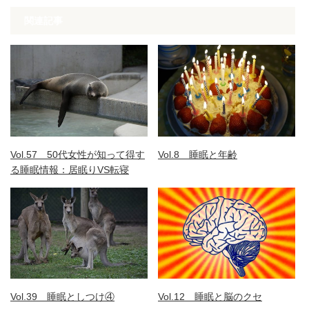
関連記事
Vol.57 50代女性が知って得す
Vol.8 睡眠と年齢
る睡眠情報：居眠りVS転寝
Vol.39 睡眠としつけ④
Vol.12 睡眠と脳のクセ