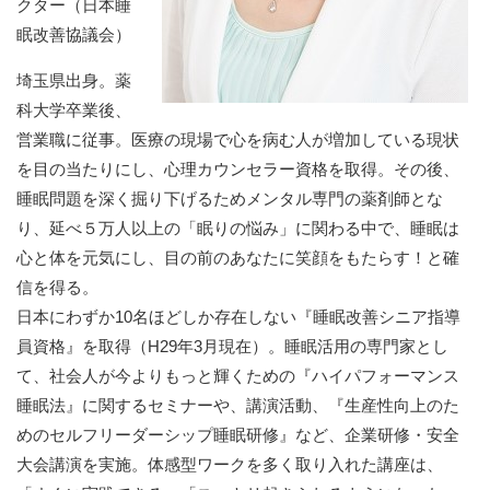
クター（日本睡
眠改善協議会）
埼玉県出身。薬
科大学卒業後、
営業職に従事。医療の現場で心を病む人が増加している現状
を目の当たりにし、心理カウンセラー資格を取得。その後、
睡眠問題を深く掘り下げるためメンタル専門の薬剤師とな
り、延べ５万人以上の「眠りの悩み」に関わる中で、睡眠は
心と体を元気にし、目の前のあなたに笑顔をもたらす！と確
信を得る。
日本にわずか10名ほどしか存在しない『睡眠改善シニア指導
員資格』を取得（H29年3月現在）。睡眠活用の専門家とし
て、社会人が今よりもっと輝くための『ハイパフォーマンス
睡眠法』に関するセミナーや、講演活動、『生産性向上のた
めのセルフリーダーシップ睡眠研修』など、企業研修・安全
大会講演を実施。体感型ワークを多く取り入れた講座は、