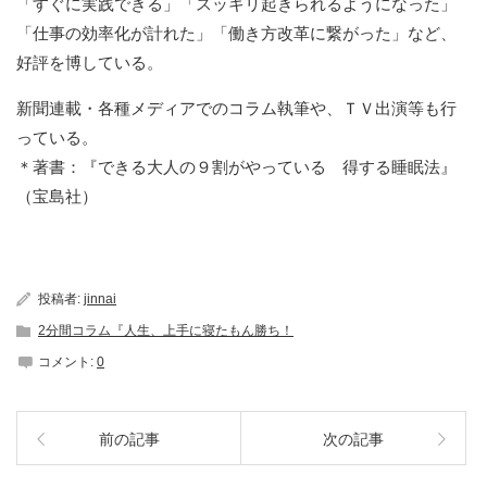
「すぐに実践できる」「スッキリ起きられるようになった」
「仕事の効率化が計れた」「働き方改革に繋がった」など、
好評を博している。
新聞連載・各種メディアでのコラム執筆や、ＴＶ出演等も行
っている。
＊著書：『できる大人の９割がやっている 得する睡眠法』
（宝島社）
投稿者:
jinnai
2分間コラム『人生、上手に寝たもん勝ち！
コメント:
0
前の記事
次の記事