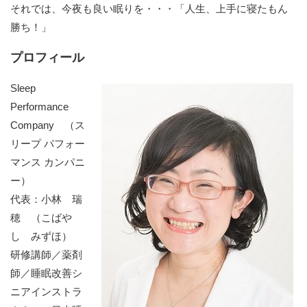
それでは、今夜も良い眠りを・・・「人生、上手に寝たもん
勝ち！」
プロフィール
Sleep
Performance
Company （ス
リープ パフォー
マンス カンパニ
ー）
代表：小林 瑞
穂 （こばや
し みずほ）
研修講師／薬剤
師／睡眠改善シ
ニアインストラ