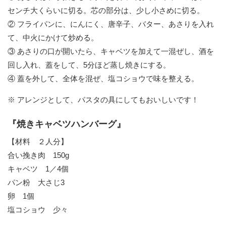
センチ大くらいに切る。芯の部分は、少し小さめに切る。
② フライパンに、にんにく、唐辛子、バター、あさりを入れ
て、中火にかけて炒める。
③ あさりの口が開いたら、キャベツを加えて一混ぜし、酒を
回し入れ、蓋をして、5分ほど蒸し焼きにする。
④ 蓋を外して、全体を混ぜ、塩コショウで味を整える。
※ アレンジとして、パスタの具にしてもおいしいです！
『焼きキャベツハンバーグ』
【材料 ２人分】
合い挽き肉 150g
キャベツ 1／4個
パン粉 大さじ3
卵 1個
塩コショウ 少々