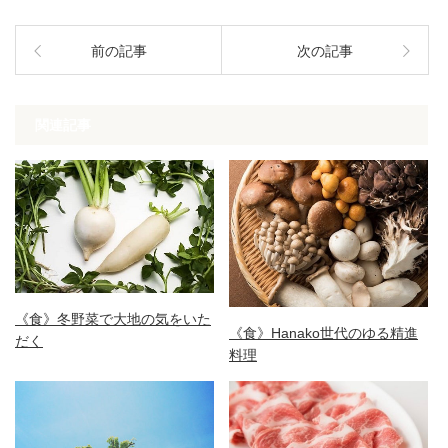
前の記事
次の記事
関連記事
《食》冬野菜で大地の気をいた
《食》Hanako世代のゆる精進
だく
料理