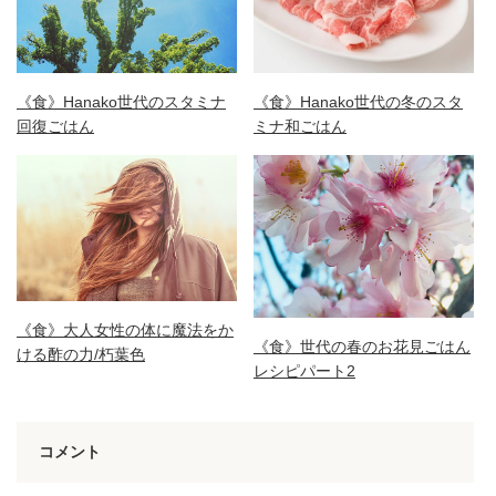
《食》Hanako世代のスタミナ
《食》Hanako世代の冬のスタ
回復ごはん
ミナ和ごはん
《食》大人女性の体に魔法をか
《食》世代の春のお花見ごはん
ける酢の力/朽葉色
レシピパート2
コメント