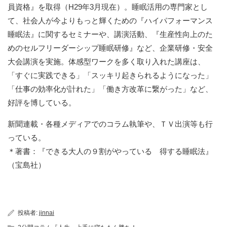
員資格』を取得（H29年3月現在）。睡眠活用の専門家とし
て、社会人が今よりもっと輝くための『ハイパフォーマンス
睡眠法』に関するセミナーや、講演活動、『生産性向上のた
めのセルフリーダーシップ睡眠研修』など、企業研修・安全
大会講演を実施。体感型ワークを多く取り入れた講座は、
「すぐに実践できる」「スッキリ起きられるようになった」
「仕事の効率化が計れた」「働き方改革に繋がった」など、
好評を博している。
新聞連載・各種メディアでのコラム執筆や、ＴＶ出演等も行
っている。
＊著書：『できる大人の９割がやっている 得する睡眠法』
（宝島社）
投稿者:
jinnai