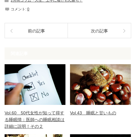
2分間コラム『人生、上手に寝たもん勝ち！
コメント:
0
前の記事
次の記事
関連記事
Vol.60 50代女性が知って得す
Vol.43 睡眠と甘いもの
る睡眠情：医師への睡眠相談は
詳細に説明！その２