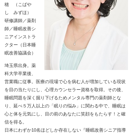
穂 （こばや
し みずほ）
研修講師／薬剤
師／睡眠改善シ
ニアインストラ
クター（日本睡
眠改善協議会）
埼玉県出身。薬
科大学卒業後、
営業職に従事。医療の現場で心を病む人が増加している現状
を目の当たりにし、心理カウンセラー資格を取得。その後、
睡眠問題を深く掘り下げるためメンタル専門の薬剤師とな
り、延べ５万人以上の「眠りの悩み」に関わる中で、睡眠は
心と体を元気にし、目の前のあなたに笑顔をもたらす！と確
信を得る。
日本にわずか10名ほどしか存在しない『睡眠改善シニア指導