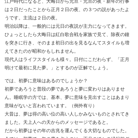
江戸時代になると、大晦日から元旦・元旦の夜・新年の行事
は２日だったことから正月２日の夜、の３つの説があったよ
うです。主流は２日の夜。
明治以降は、一般的には元日の夜説が主力になってきます。
ひょっとしたら大晦日は紅白歌合戦を家族で見て、除夜の鐘
を突きに行き、そのまま初日の出を見るなんてスタイルも増
えてきたのが昭和かもしれません。
現代人はライフスタイルも様々。日付にこだわらず、「正月
明けて最初に見た夢。」とするのが正解でしょう。
では、初夢に意味はあるのでしょうか？
初夢であろうと普段の夢であろうと夢に変わりはありませ
ん。睡眠学の方では、基本、夢に意味を見出すことはあまり
意味がないと言われています。（例外有り）
大昔は、夢は得の高い位の高い人しかみないものとされてき
ました。天上人への天からのメッセージであると。
だから初夢はその年の吉兆を運んでくる大切なものでした。