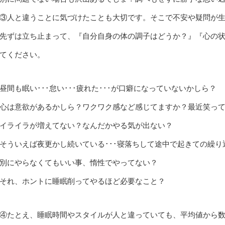
③人と違うことに気づけたことも大切です。そこで不安や疑問が
先ずは立ち止まって、『自分自身の体の調子はどうか？』『心の
てください。
昼間も眠い･･･怠い･･･疲れた･･･が口癖になっていないかしら？
心は意欲があるかしら？ワクワク感など感じてますか？最近笑っ
イライラが増えてない？なんだかやる気が出ない？
そういえば夜更かし続いている･･･寝落ちして途中で起きての繰り返
別にやらなくてもいい事、惰性でやってない？
それ、ホントに睡眠削ってやるほど必要なこと？
④たとえ、睡眠時間やスタイルが人と違っていても、平均値から