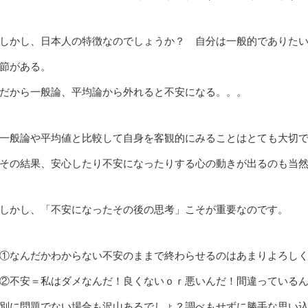
しかし、日本人の特徴なのでしょうか？ 自分は一般的でありた
節がある。
だから一般論、平均論から外れると不安になる。。。
一般論や平均値と比較して自身を客観的にみることはとても大切
その結果、安心したり不安になったりする心の動きが出るのも当
しかし、「不安になったその後の思考」こそが重要なのです。
①なんだかわからない不安のままで終わらせるのはあまりよろし
②不安＝私はダメなんだ！良くないｏｒ悪いんだ！間違っている
別に問題でない場合も沢山あるでしょ？調べもせずに勝手な思い