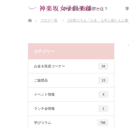
神楽坂女子倶楽部とは？
ホーム
ブログ一覧
2分間コラム『人生、上手に寝たもん勝
カテゴリー
お金＆投資コーナー
34
ご協賛品
13
イベント情報
4
ランチ会情報
1
学びコラム
798