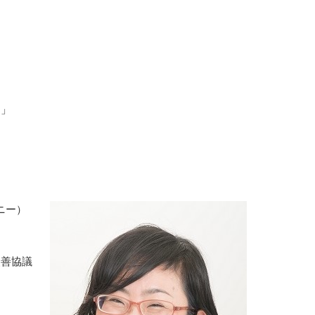
！」
パニー）
改善協議