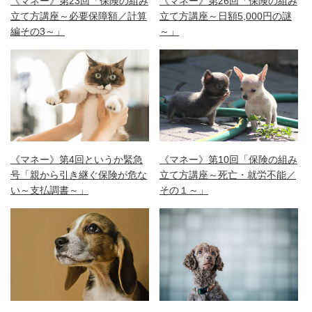
《マネー》第23回「保険の組み
《マネー》第26回「保険の組み
立て方講座～必要保障額／計算
立て方講座～日額5,000円の謎
編その3～」
～」
《マネー》第4回というか緊急
《マネー》第10回「保険の組み
号「親から引き継ぐ保険が危な
立て方講座～死亡・就労不能／
い～支払調書～」
その１～」