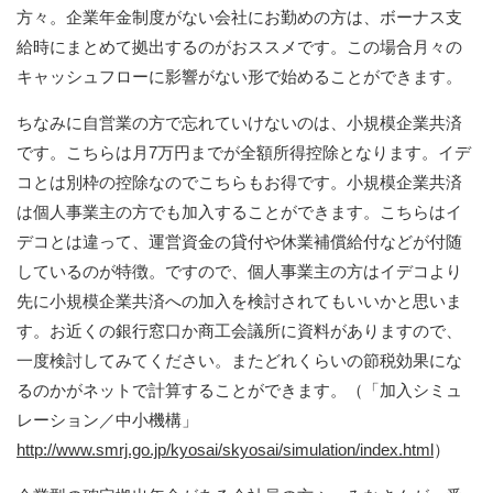
方々。企業年金制度がない会社にお勤めの方は、ボーナス支
給時にまとめて拠出するのがおススメです。この場合月々の
キャッシュフローに影響がない形で始めることができます。
ちなみに自営業の方で忘れていけないのは、小規模企業共済
です。こちらは月7万円までが全額所得控除となります。イデ
コとは別枠の控除なのでこちらもお得です。小規模企業共済
は個人事業主の方でも加入することができます。こちらはイ
デコとは違って、運営資金の貸付や休業補償給付などが付随
しているのが特徴。ですので、個人事業主の方はイデコより
先に小規模企業共済への加入を検討されてもいいかと思いま
す。お近くの銀行窓口か商工会議所に資料がありますので、
一度検討してみてください。またどれくらいの節税効果にな
るのかがネットで計算することができます。（「加入シミュ
レーション／中小機構」
http://www.smrj.go.jp/kyosai/skyosai/simulation/index.html
）