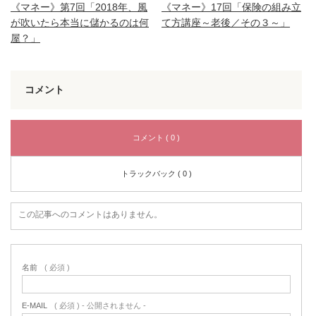
《マネー》第7回「2018年、風
《マネー》17回「保険の組み立
が吹いたら本当に儲かるのは何
て方講座～老後／その３～」
屋？」
コメント
コメント ( 0 )
トラックバック ( 0 )
この記事へのコメントはありません。
名前
( 必須 )
E-MAIL
( 必須 ) - 公開されません -