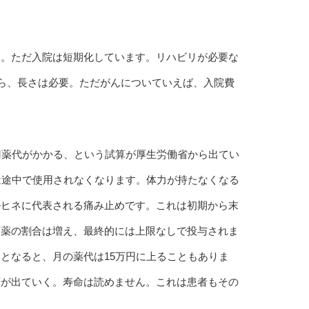
う。ただ入院は短期化しています。リハビリが必要な
から、長さは必要。ただがんについていえば、入院費
円薬代がかかる、という試算が厚生労働省から出てい
は途中で使用されなくなります。体力が持たなくなる
ルヒネに代表される痛み止めです。これは初期から末
和薬の割合は増え、最終的には上限なしで投与されま
となると、月の薬代は15万円に上ることもありま
額が出ていく。寿命は読めません。これは患者もその