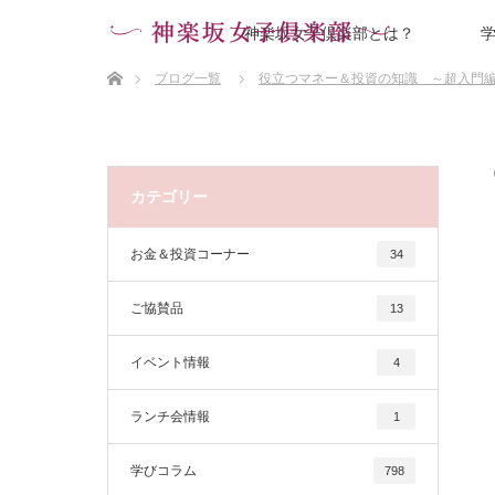
神楽坂女子倶楽部とは？
ホーム
ブログ一覧
役立つマネー＆投資の知識 ～超入門
カテゴリー
お金＆投資コーナー
34
ご協賛品
13
イベント情報
4
ランチ会情報
1
学びコラム
798