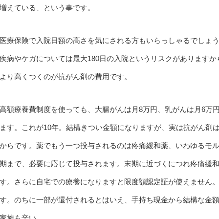
増えている、という事です。
医療保険で入院日額の高さを気にされる方もいらっしゃるでしょ
疾病やケガについては最大180日の入院というリスクがあります
より高くつくのが抗がん剤の費用です。
高額療養費制度を使っても、大腸がんは月8万円、乳がんは月6万
ます。これが10年。結構きつい金額になりますが、実は抗がん剤
からです。薬でもう一つ投与されるのは疼痛緩和薬、いわゆるモ
期まで、必要に応じて投与されます。末期に近づくにつれ疼痛緩
す。さらに自宅での療養になりますと限度額認定証が使えません。
す。のちに一部が還付されるとはいえ、手持ち現金から結構な金
家族も辛い。