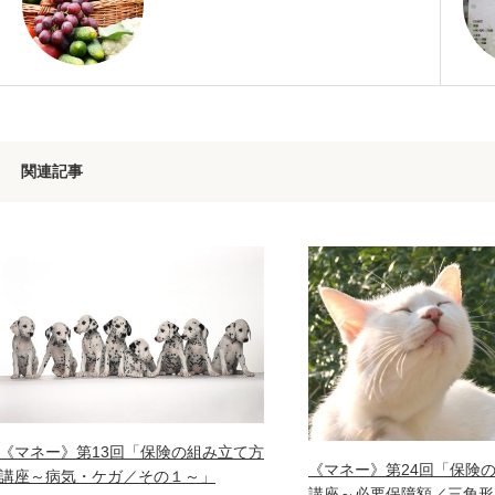
関連記事
《マネー》第13回「保険の組み立て方
《マネー》第24回「保険
講座～病気・ケガ／その１～」
講座～必要保障額／三角形