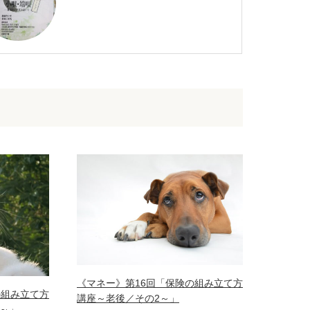
《マネー》第16回「保険の組み立て方
の組み立て方
講座～老後／その2～」
～」