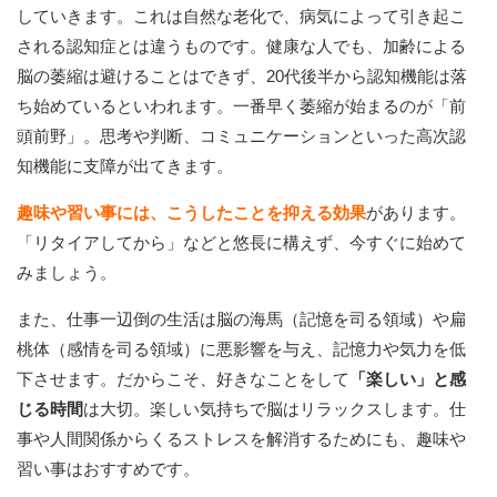
していきます。これは自然な老化で、病気によって引き起こ
される認知症とは違うものです。健康な人でも、加齢による
脳の萎縮は避けることはできず、20代後半から認知機能は落
ち始めているといわれます。一番早く萎縮が始まるのが「前
頭前野」。思考や判断、コミュニケーションといった高次認
知機能に支障が出てきます。
趣味や習い事には、こうしたことを抑える効果
があります。
「リタイアしてから」などと悠長に構えず、今すぐに始めて
みましょう。
また、仕事一辺倒の生活は脳の海馬（記憶を司る領域）や扁
桃体（感情を司る領域）に悪影響を与え、記憶力や気力を低
下させます。だからこそ、好きなことをして
「楽しい」と感
じる時間
は大切。楽しい気持ちで脳はリラックスします。仕
事や人間関係からくるストレスを解消するためにも、趣味や
習い事はおすすめです。