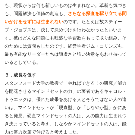
も、現状からは何も新しいものは生まれない。革新も気づき
も、問題解決も価値の創造も、
さらなる探査を駆り立てる問
いかけをせずには生まれない
のです。たとえば故スティー
ブ・ジョブスは、決して決めつけを行わなかったといいま
す。彼はどんな問題にも旺盛な学習欲をもって取り組み、そ
のためには質問もしたのです。経営学者ジム・コリンズも、
最も有能なリーダーたちは謙虚さと強い決意をあわせ持って
いるとしている。
３．成長を促す
スタンフォード大学の教授で「やればできる！の研究／能力
を開花させるマインドセットの力」の著者であるキャロル・
ドゥエックは、優れた成果をあげる人とそうではない人の違
いは、マインドセットが「硬直型」か「しなやか型」かにあ
ると発見。硬直マインドセットの人は、人の能力は生まれつ
き決まっていると考え、しなやかマインドセットの人は、能
力は努力次第で伸びると考えました。