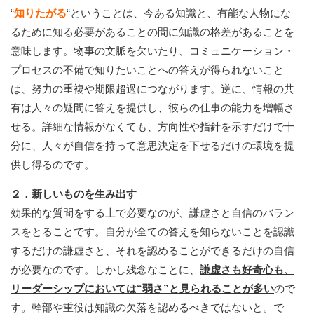
“
知りたがる
“ということは、今ある知識と、有能な人物にな
るために知る必要があることの間に知識の格差があることを
意味します。物事の文脈を欠いたり、コミュニケーション・
プロセスの不備で知りたいことへの答えが得られないこと
は、努力の重複や期限超過につながります。逆に、情報の共
有は人々の疑問に答えを提供し、彼らの仕事の能力を増幅さ
せる。詳細な情報がなくても、方向性や指針を示すだけで十
分に、人々が自信を持って意思決定を下せるだけの環境を提
供し得るのです。
２．新しいものを生み出す
効果的な質問をする上で必要なのが、謙虚さと自信のバラン
スをとることです。自分が全ての答えを知らないことを認識
するだけの謙虚さと、それを認めることができるだけの自信
が必要なのです。しかし残念なことに、
謙虚さも好奇心も、
リーダーシップにおいては“弱さ”と見られることが多い
ので
す。幹部や重役は知識の欠落を認めるべきではないと。で