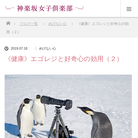
ホーム
ブログ一覧
めげない心
《健康》エゴレジと好奇心の効
用（２）
2019.07.18
めげない心
《健康》エゴレジと好奇心の効用（２）