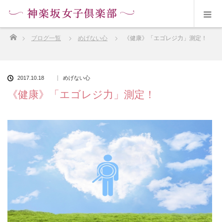
ホーム
ブログ一覧
めげない心
《健康》「エゴレジ力」測定！
2017.10.18
めげない心
《健康》「エゴレジ力」測定！