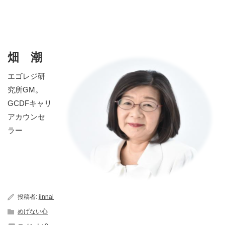
畑 潮
エゴレジ研
究所GM。
GCDFキャリ
アカウンセ
ラー
投稿者:
jinnai
めげない心