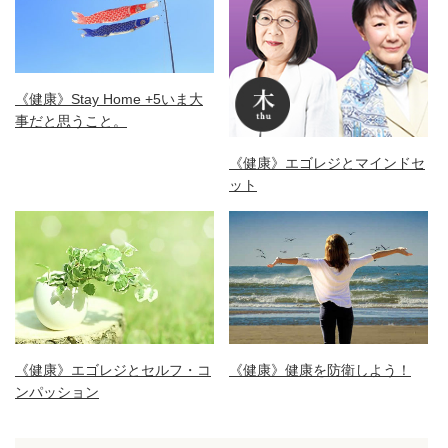
《健康》Stay Home +5いま大
事だと思うこと。
《健康》エゴレジとマインドセ
ット
《健康》エゴレジとセルフ・コ
《健康》健康を防衛しよう！
ンパッション