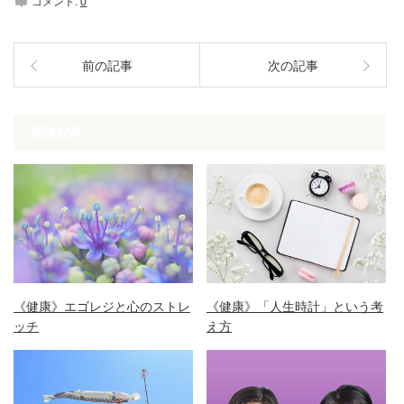
コメント:
0
前の記事
次の記事
関連記事
《健康》エゴレジと心のストレ
《健康》「人生時計」という考
ッチ
え方