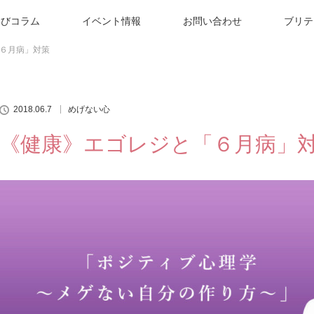
学びコラム
イベント情報
お問い合わせ
ブリテ
６月病」対策
2018.06.7
めげない心
《健康》エゴレジと「６月病」