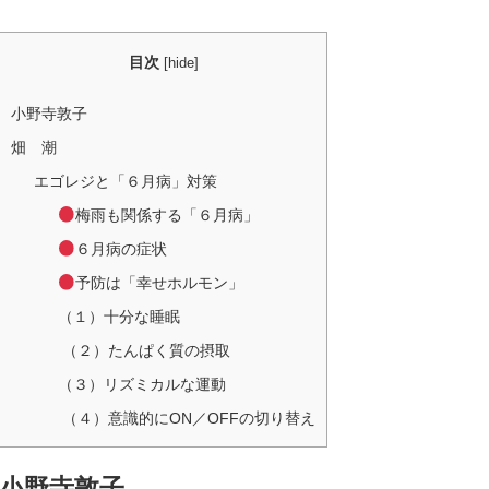
目次
[
hide
]
小野寺敦子
畑 潮
エゴレジと「６月病」対策
梅雨も関係する「６月病」
６月病の症状
予防は「幸せホルモン」
（１）十分な睡眠
（２）たんぱく質の摂取
（３）リズミカルな運動
（４）意識的にON／OFFの切り替え
小野寺敦子