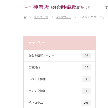
神楽坂女子倶楽部とは？
ホーム
ブログ一覧
めげない心
《健康》エゴレジと「
カテゴリー
お金＆投資コーナー
34
ご協賛品
13
イベント情報
4
ランチ会情報
1
学びコラム
798