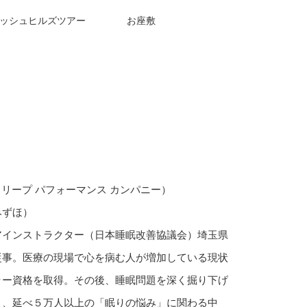
ッシュヒルズツアー
お座敷
any （スリープ パフォーマンス カンパニー）
みずほ）
アインストラクター（日本睡眠改善協議会）埼玉県
従事。医療の現場で心を病む人が増加している現状
ラー資格を取得。その後、睡眠問題を深く掘り下げ
り、延べ５万人以上の「眠りの悩み」に関わる中