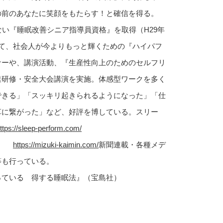
の前のあなたに笑顔をもたらす！と確信を得る。
ない『睡眠改善シニア指導員資格』を取得（H29年
して、社会人が今よりもっと輝くための『ハイパフ
ナーや、講演活動、『生産性向上のためのセルフリ
業研修・安全大会講演を実施。体感型ワークを多く
できる」「スッキリ起きられるようになった」「仕
革に繋がった」など、好評を博している。スリー
ttps://sleep-perform.com/
ｉ～
https://mizuki-kaimin.com/
新聞連載・各種メデ
等も行っている。
っている 得する睡眠法』（宝島社）