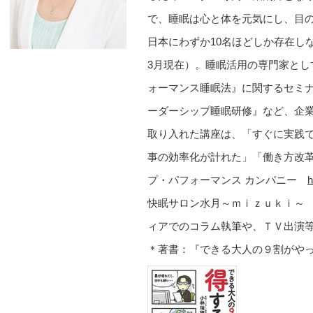
で、睡眠は心と体を元気にし、目
日本にわずか10名ほどしか存在し
3月現在）。睡眠活用の専門家と
ォーマンス睡眠法』に関するセミ
ーダーシップ睡眠研修』など、企
取り入れた講座は、「すぐに実践
事の効率化が計れた」「働き方改
プ・パフォーマンス カンパニー
h
快眠サロン水月～ｍｉｚｕｋ
ィアでのコラム執筆や、ＴＶ出演
＊著書：『できる大人の９割がや