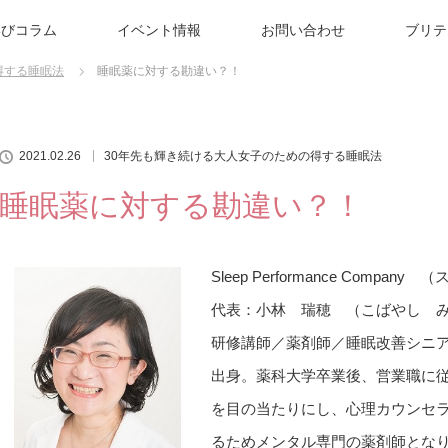
学びコラム
イベント情報
お問い合わせ
ブリテ
得する睡眠法
睡眠薬に対する勘違い？！
2021.02.26
30年先も輝き続ける大人女子のための得する睡眠法
睡眠薬に対する勘違い？！
Sleep Performance Comp
代表：小林 瑞穂 （こばやし 
研修講師／薬剤師／睡眠改善シニ
出身。薬科大学卒業後、営業職に
を目の当たりにし、心理カウンセ
るためメンタル専門の薬剤師とな