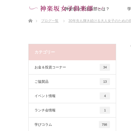
神楽坂女子倶楽部とは？
ホーム
ブログ一覧
30年先も輝き続ける大人女子のための
カテゴリー
お金＆投資コーナー
34
ご協賛品
13
イベント情報
4
ランチ会情報
1
学びコラム
798