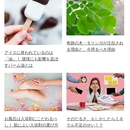
奇跡の木・モリンガが注目され
る理由と、今摂るべき理由
アイスに使われているのは
「油」！ 環境にも影響を及ぼ
すパーム油とは
お風呂は入浴剤にこだわるべ
そのだるさ、もしかしたらミネ
し！ 肌によい入浴剤の選び方
ラル不足のせい！？