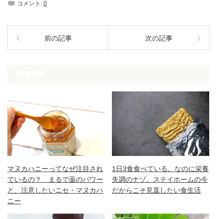
コメント:
0
前の記事
次の記事
関連記事
マヌカハニーってなぜ注目され
1日3食食べている。なのに栄養
ているの？ まるで薬のパワー
失調のナゾ。ステイホームの今
と、注意したいニセ・マヌカハ
だからこそ見直したい食生活
ニー