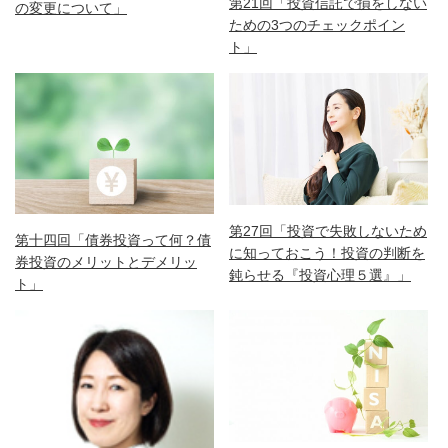
第21回「投資信託で損をしない
の変更について」
ための3つのチェックポイン
ト」
第27回「投資で失敗しないため
第十四回「債券投資って何？債
に知っておこう！投資の判断を
券投資のメリットとデメリッ
鈍らせる『投資心理５選』」
ト」