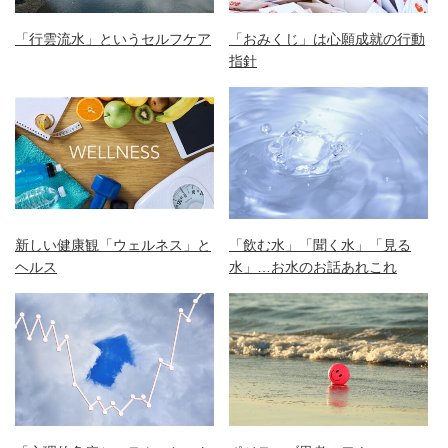
「行雲流水」というセルフケア
「おみくじ」は心願成就の行動
指針
新しい健康観「ウェルネス」と
「飲む水」「聞く水」「見る
ヘルス
水」…お水のお話あれこれ