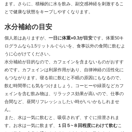
ます。さらに、積極的に水を飲み、副交感神経を刺激するこ
とで健康な状態をキープしやすくなります。
水分補給の目安
個人差はありますが、
一日に体重
×
0.3
が目安
です。体重50キ
ログラムなら1.5リットルぐらいを、食事以外の食間に飲むよ
うに心がけてください。
水分補給が目的なので、カフェインを含まないものがおすす
めです。カフェインは利尿作用があり、自律神経の活性化に
もつながります。寝る前に飲むと不眠の原因にもなるので、
飲む時間帯にも気をつけましょう。コーヒーや緑茶などカフ
ェインを含む飲み物は、リラックス効果が高いので、仕事の
合間など、昼間リフレッシュしたい時がいいかもしれませ
ん。
また、水は一気に飲むと、吸収されず、すぐに排泄されま
す。お水は一気に飲まず、
１日５~８回程度にわけて飲む
こ