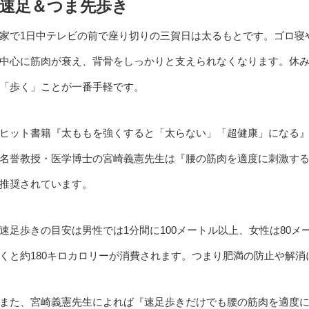
速足＆つま先歩き
家で1日中テレビの前で座り切りの三賀日は太るもとです。ゴロ寝
中心に筋肉が衰え、背骨をしっかりと支えられなくなります。休
「歩く」ことが一番手軽です。
ヒット書籍『太ももを強くすると「太らない」「超健康」になる
名誉教授・医学博士の宮崎義憲先生は『腰の筋肉を適度に刺激する
推奨されています。
速足歩きの目安は男性では1分間に100メートル以上、女性は80メ
くと約180キロカロリーが消費されます。つまり肥満の防止や解
また、宮崎義憲先生によれば『速足歩きだけでも腰の筋肉を適度