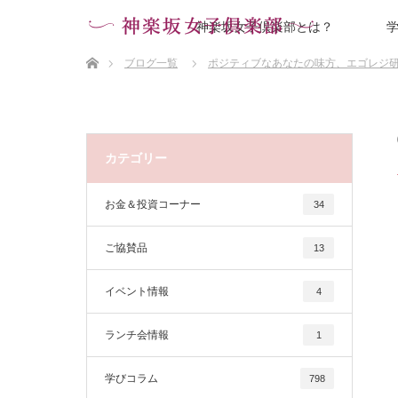
神楽坂女子倶楽部とは？
ホーム
ブログ一覧
ポジティブなあなたの味方、エゴレジ
カテゴリー
お金＆投資コーナー
34
ご協賛品
13
イベント情報
4
ランチ会情報
1
学びコラム
798