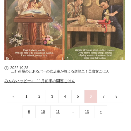
2022.10.28
三軒茶屋のとあるバーの女店主が教える超簡単！美魔女ごはん
みんなハッピー♪ 11月前半の開運ごはん
«
1
2
3
4
5
6
7
8
9
10
11
…
13
»