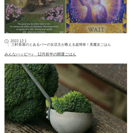
2022.12.1
三軒茶屋のとあるバーの女店主が教える超簡単！美魔女ごはん
みんなハッピー♪ 12月前半の開運ごはん