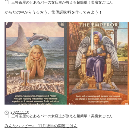
三軒茶屋のとあるバーの女店主が教える超簡単！美魔女ごはん
からだの中からうるおう、常備調味料を作ってみよう！
2022.11.10
三軒茶屋のとあるバーの女店主が教える超簡単！美魔女ごはん
みんなハッピー♪ 11月後半の開運ごはん