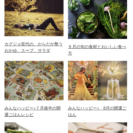
カグジョ世代の、からだが整う
６月の旬の食材とおいしい食べ
おかゆ、スープ、サラダ
方
みんなハッピー♪７月後半の開
みんなハッピー♪ 8月の開運ご
運ごはんレシピ
はん