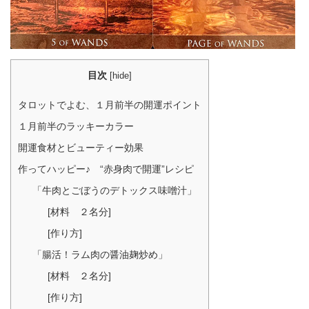
目次
[
hide
]
タロットでよむ、１月前半の開運ポイント
１月前半のラッキーカラー
開運食材とビューティー効果
作ってハッピー♪ “赤身肉で開運”レシピ
「牛肉とごぼうのデトックス味噌汁」
[材料 ２名分]
[作り方]
「腸活！ラム肉の醤油麹炒め」
[材料 ２名分]
[作り方]