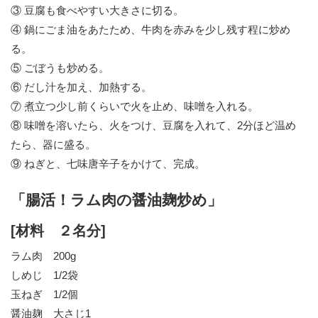
③ 豆腐も食べやすい大きさに切る。
④ 鍋にごま油をあたため、牛肉を赤みを少し残す程に炒め
る。
⑤ ごぼうも炒める。
⑥ だし汁を加え、加熱する。
⑦ 煮立つ少し前くらいで火を止め、味噌を入れる。
⑧ 味噌を溶いたら、火をつけ、豆腐を入れて、2分ほど温め
たら、器に盛る。
⑨ ねぎと、七味唐辛子をかけて、完成。
「腸活！ラム肉の醤油麹炒め」
[材料 ２名分]
ラム肉 200g
しめじ 1/2袋
玉ねぎ 1/2個
醤油麹 大さじ1