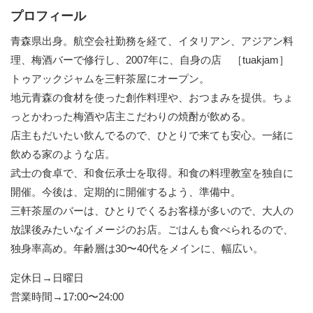
プロフィール
青森県出身。航空会社勤務を経て、イタリアン、アジアン料
理、梅酒バーで修行し、2007年に、自身の店 ［tuakjam］
トゥアックジャムを三軒茶屋にオープン。
地元青森の食材を使った創作料理や、おつまみを提供。ちょ
っとかわった梅酒や店主こだわりの焼酎が飲める。
店主もだいたい飲んでるので、ひとりで来ても安心。一緒に
飲める家のような店。
武士の食卓で、和食伝承士を取得。和食の料理教室を独自に
開催。今後は、定期的に開催するよう、準備中。
三軒茶屋のバーは、ひとりでくるお客様が多いので、大人の
放課後みたいなイメージのお店。ごはんも食べられるので、
独身率高め。年齢層は30〜40代をメインに、幅広い。
定休日→日曜日
営業時間→17:00〜24:00