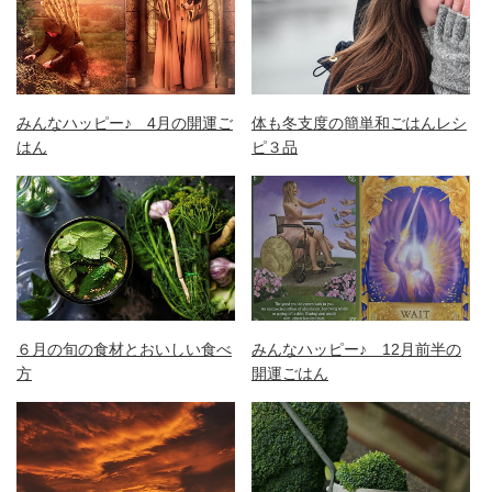
みんなハッピー♪ 4月の開運ご
体も冬支度の簡単和ごはんレシ
はん
ピ３品
６月の旬の食材とおいしい食べ
みんなハッピー♪ 12月前半の
方
開運ごはん