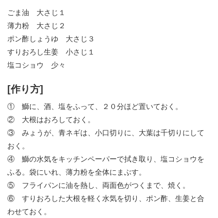
ごま油 大さじ１
薄力粉 大さじ２
ポン酢しょうゆ 大さじ３
すりおろし生姜 小さじ１
塩コショウ 少々
[作り方]
① 鰤に、酒、塩をふって、２０分ほど置いておく。
② 大根はおろしておく。
③ みょうが、青ネギは、小口切りに、大葉は千切りにして
おく。
④ 鰤の水気をキッチンペーパーで拭き取り、塩コショウを
ふる。袋にいれ、薄力粉を全体にまぶす。
⑤ フライパンに油を熱し、両面色がつくまで、焼く。
⑥ すりおろした大根を軽く水気を切り、ポン酢、生姜と合
わせておく。