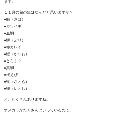
ます。
１１月の旬の魚はなんだと思いますか？
●鯖（さば）
●カワハギ
●血鯛
●鰤（ぶり）
●赤カレイ
●鰹（かつお）
●とらふぐ
●真鯛
●桜えび
●鰆（さわら）
●鰯（いわし）
と、たくさんありますね。
オメガ３がたくさんはいっているので、