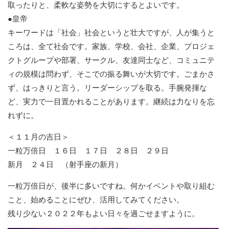
取ったりと、柔軟な姿勢を大切にするとよいです。
●皇帝
キーワードは「社会」社会というと壮大ですが、人が集うと
ころは、全て社会です。家族、学校、会社、企業、プロジェ
クトグループや部署、サークル、友達同士など、コミュニテ
ィの規模は問わず、そこでの振る舞いが大切です。ごまかさ
ず、はっきりと言う。リーダーシップを取る。手腕発揮な
ど、実力で一目置かれることがあります。継続は力なりを忘
れずに。
＜１１月の吉日＞
一粒万倍日 １６日 １７日 ２８日 ２９日
新月 ２４日 （射手座の新月）
一粒万倍日が、後半に多いですね。何かイベントや取り組む
こと、始めることにぜひ、活用してみてください。
残り少ない２０２２年もよい日々を過ごせますように。