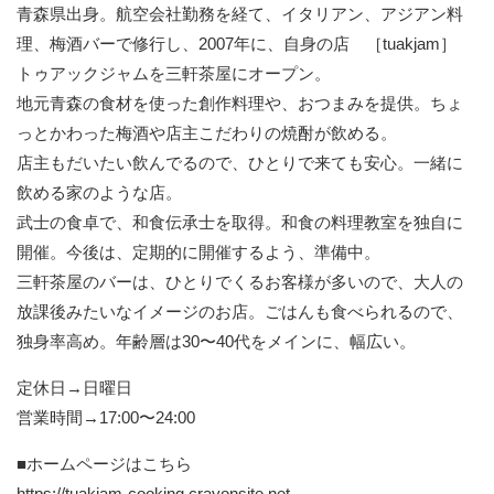
青森県出身。航空会社勤務を経て、イタリアン、アジアン料
理、梅酒バーで修行し、2007年に、自身の店 ［tuakjam］
トゥアックジャムを三軒茶屋にオープン。
地元青森の食材を使った創作料理や、おつまみを提供。ちょ
っとかわった梅酒や店主こだわりの焼酎が飲める。
店主もだいたい飲んでるので、ひとりで来ても安心。一緒に
飲める家のような店。
武士の食卓で、和食伝承士を取得。和食の料理教室を独自に
開催。今後は、定期的に開催するよう、準備中。
三軒茶屋のバーは、ひとりでくるお客様が多いので、大人の
放課後みたいなイメージのお店。ごはんも食べられるので、
独身率高め。年齢層は30〜40代をメインに、幅広い。
定休日→日曜日
営業時間→17:00〜24:00
■ホームページはこちら
https://tuakjam-cooking.crayonsite.net