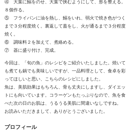
④ 大葉に鰯をのせ、大葉で挟むようにして、形を整える。
８個作る。
⑤ フライパンに油を熱し、鰯をいれ、弱火で焼き色がつく
まで３分程度焼く。裏返して蓋をし、火が通るまで３分程度
焼く。
⑥ 調味料２を加えて、煮絡める。
⑦ 器に盛り付け、完成。
今回は、「旬の魚」のレシピをご紹介いたしました。焼いて
も煮ても鍋でも美味しいですが、一品料理として、食卓を彩
ってほしいと思い、こちらのレシピにしました。
魚は、美肌効果はもちろん、骨も丈夫にしますし、ダイエッ
トにも向いています。コラーゲンもたっぷりなので、魚を食
べた次の日のお肌は、うるうる美肌に間違いなしですね。
お読みいただきまして、ありがとうございました。
プロフィール