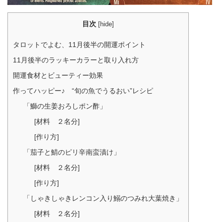
目次
[
hide
]
タロットでよむ、11月後半の開運ポイント
11月後半のラッキーカラーと取り入れ方
開運食材とビューティー効果
作ってハッピー♪ “旬の魚でうるおい”レシピ
「鰤の生姜おろしポン酢」
[材料 ２名分]
[作り方]
「茄子と鯖のピリ辛南蛮漬け」
[材料 ２名分]
[作り方]
「しゃきしゃきレンコン入り鰯のつみれ大葉焼き」
[材料 ２名分]