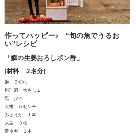
作ってハッピー♪ “旬の魚でうるお
い”レシピ
「鰤の生姜おろしポン酢」
[材料 ２名分]
鰤 ２切れ
料理酒 大さじ１
塩 少々
大根 ５センチ
みょうが １本
大葉 ３枚
青ネギ ３本