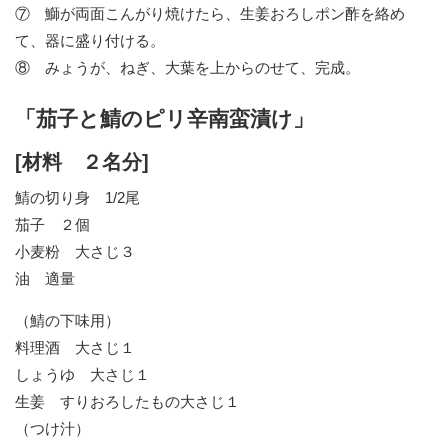
⑦ 鰤が両面こんがり焼けたら、生姜おろしポン酢を絡め
て、器に盛り付ける。
⑧ みょうが、ねぎ、大葉を上からのせて、完成。
「茄子と鯖のピリ辛南蛮漬け」
[材料 ２名分]
鯖の切り身 1/2尾
茄子 ２個
小麦粉 大さじ３
油 適量
（鯖の下味用）
料理酒 大さじ１
しょうゆ 大さじ１
生姜 すりおろしたもの大さじ１
（つけ汁）