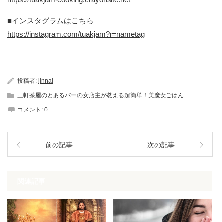
■インスタグラムはこちら
https://instagram.com/tuakjam?r=nametag
投稿者:
jinnai
三軒茶屋のとあるバーの女店主が教える超簡単！美魔女ごはん
コメント:
0
前の記事
次の記事
関連記事