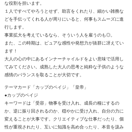
な役割を担います。
１人ですべてやろうとせず、助言をくれたり、細かい雑務な
どを手伝ってくれる人が周りにいると、何事もスムーズに進
行します。
事業拡大を考えているなら、そういう人を雇うのも◎。
また、この時期は、ピュアな感性や発想力が抜群に冴えてい
ます！
大人の心の中にあるインナーチャイルドをよい意味で活用し
てみてください。成熟した大人の思考と純粋な子供のような
感情のバランスを取ることが大切です。
テーマカード「カップのペイジ」「皇帝」
●カップのペイジ
キーワードは「受容」物事を受け入れ、成長の糧にするの
か、逆に振り回されるのか、穏やかに受け入れ、自分の力に
変えることが大事です。クリエイティブな仕事だったり、個
性が重視されたり、互いに知識を高め合ったり、本音を汲み