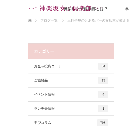
神楽坂女子倶楽部とは？
ホーム
ブログ一覧
三軒茶屋のとあるバーの女店主が教え
カテゴリー
お金＆投資コーナー
34
ご協賛品
13
イベント情報
4
ランチ会情報
1
学びコラム
798