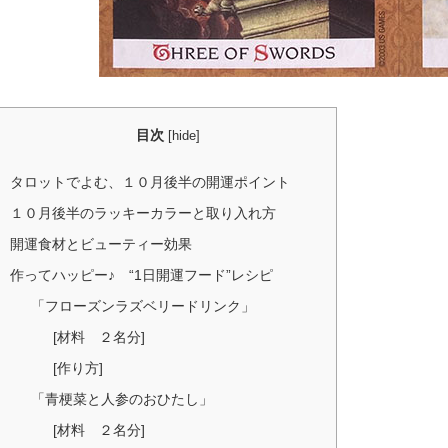
目次
[
hide
]
タロットでよむ、１０月後半の開運ポイント
１０月後半のラッキーカラーと取り入れ方
開運食材とビューティー効果
作ってハッピー♪ “1日開運フード”レシピ
「フローズンラズベリードリンク」
[材料 ２名分]
[作り方]
「青梗菜と人参のおひたし」
[材料 ２名分]