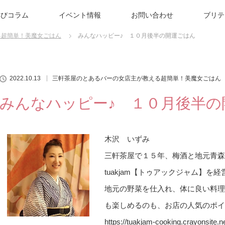
学びコラム
イベント情報
お問い合わせ
ブリテ
る超簡単！美魔女ごはん
みんなハッピー♪ １０月後半の開運ごはん
2022.10.13
三軒茶屋のとあるバーの女店主が教える超簡単！美魔女ごはん
みんなハッピー♪ １０月後半の
木沢 いずみ
三軒茶屋で１５年、梅酒と地元青
tuakjam【トゥアックジャム】を経
地元の野菜を仕入れ、体に良い料理
も楽しめるのも、お店の人気のポイ
https://tuakjam-cooking.crayonsite.n