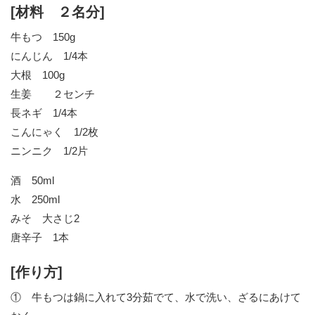
[材料 ２名分]
牛もつ 150g
にんじん 1/4本
大根 100g
生姜 ２センチ
長ネギ 1/4本
こんにゃく 1/2枚
ニンニク 1/2片
酒 50ml
水 250ml
みそ 大さじ2
唐辛子 1本
[作り方]
① 牛もつは鍋に入れて3分茹でて、水で洗い、ざるにあけて