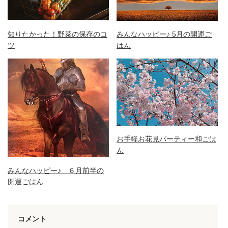
知りたかった！野菜の保存のコ
みんなハッピー♪ 5月の開運ご
ツ
はん
お手軽お花見パーティー和ごは
ん
みんなハッピー♪ ６月前半の
開運ごはん
コメント