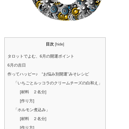
目次
[
hide
]
タロットでよむ、6月の開運ポイント
6月の吉日
作ってハッピー♪ “お悩み別開運”みそレシピ
「いちごとルッコラのクリームチーズの白和え」
[材料 ２名分]
[作り方]
「ホルモン煮込み」
[材料 ２名分]
[作り方]