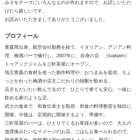
みそをテーマにいろんなものが作れますので、お試しいただ
けたら嬉しいです。
お読みいただきましてありがとうございました。
プロフィール
青森県出身。航空会社勤務を経て、イタリアン、アジアン料
理、梅酒バーで修行し、2007年に、自身の店 ［tuakjam］
トゥアックジャムを三軒茶屋にオープン。
地元青森の食材を使った創作料理や、おつまみを提供。ちょ
っとかわった梅酒や店主こだわりの焼酎が飲める。
店主もだいたい飲んでるので、ひとりで来ても安心。一緒に
飲める家のような店。
武士の食卓で、和食伝承士を取得。和食の料理教室を独自に
開催。今後は、定期的に開催するよう、準備中。
三軒茶屋のバーは、ひとりでくるお客様が多いので、大人の
放課後みたいなイメージのお店。ごはんも食べられるので、
独身率高め。年齢層は30〜40代をメインに、幅広い。