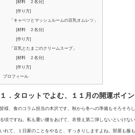
[材料 ２名分]
[作り方]
「キャベツとマッシュルームの豆乳オムレツ」
[材料 ２名分]
[作り方]
「豆乳とたまごのクリームスープ」
[材料 ２名分]
[作り方]
プロフィール
１．タロットでよむ、１１月の開運ポイン
皆様、食のコラム担当の木沢です。秋から冬への準備もそろそろ
る頃ですね。私も重い腰をあげて、衣替え第二弾しないといけな
いれて、１日家のことをやると、すっきりしますよね。部屋も服