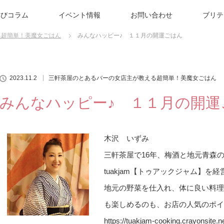
学びコラム
イベント情報
お問い合わせ
ブリテ
る超簡単！美魔女ごはん
みんなハッピー♪ １１月の開運ごはん
2023.11.2
三軒茶屋のとあるバーの女店主が教える超簡単！美魔女ごはん
みんなハッピー♪ １１月の開運
木沢 いずみ
三軒茶屋で16年、梅酒と地元青
tuakjam【トゥアックジャム】を経
地元の野菜を仕入れ、体に良い料理
も楽しめるのも、お店の人気のポイ
https://tuakjam-cooking.crayonsite.n