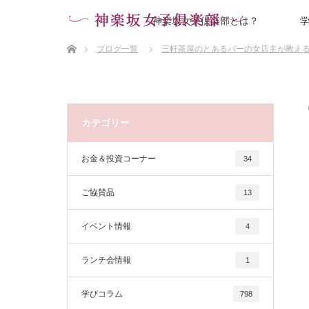
神楽坂女子倶楽部とは？
ホーム
ブログ一覧
三軒茶屋のとあるバーの女店主が教え
カテゴリー
お金＆投資コーナー
34
ご協賛品
13
イベント情報
4
ランチ会情報
1
学びコラム
798