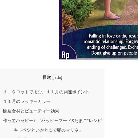
目次
[
hide
]
１．タロットでよむ、１１月の開運ポイント
１１月のラッキーカラー
開運食材とビューティー効果
作ってハッピー♪ “ハッピーフード&たまご”レシピ
「キャベツといかとゆで卵のマリネ」