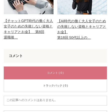
【チャットGPT時代の働く大人
【AI時代の働く大人女子のため
女子のための失敗しない資格と
の失敗しない資格とキャリアと
キャリアとお金】 第8回
お金】
退職後…
第18回 50代以上の…
コメント
コメント ( 0 )
トラックバック ( 0 )
この記事へのコメントはありません。