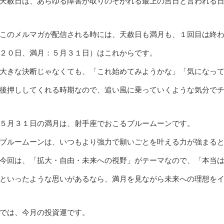
天赦日は、あらゆる障害が取りのぞかれる最上の吉日と言われる
このメルマガが配信される時には、天赦日も満月も、１回目は終
２０日、満月：５月３１日）はこれからです。
大きな決断じゃなくても、「これ始めてみようかな」「気になって
後押ししてくれる時期なので、追い風に乗っていくような気分で
５月３１日の満月は、射手座でおこるブルームーンです。
ブルームーンは、いつもより強力で願いごとを叶える力が強まる
今回は、「拡大・自由・未来への視野」がテーマなので、「本当は
といったような思いがあるなら、満月を見ながら未来への理想を
では、今月の投資運です。