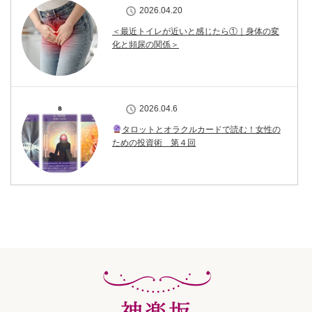
2026.04.20
＜最近トイレが近いと感じたら①｜身体の変
化と頻尿の関係＞
2026.04.6
タロットとオラクルカードで読む！女性の
ための投資術 第４回