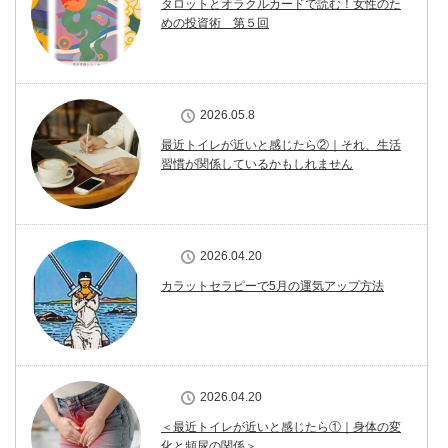
タロットとオラクルカードで読む！女性のた
めの投資術 第５回
2026.05.8
最近トイレが近いと感じたら②｜それ、生活
習慣が関係しているかもしれません
2026.04.20
カラットセラピーで5月の運気アップ方法
2026.04.20
＜最近トイレが近いと感じたら①｜身体の変
化と頻尿の関係＞