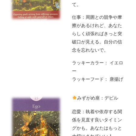
て。
仕事：周囲との競争や摩
擦があるけれど、あなた
らしく頑張ればきっと突
破口が見える。自分の信
念を忘れないで。
ラッキーカラー： イエロ
ー
ラッキーフード： 唐揚げ
みずがめ座：デビル
恋愛：執着や依存する関
係を見直す良いタイミン
グかも。あなたはもっと