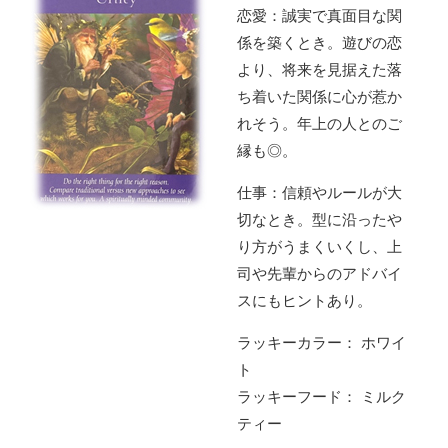
恋愛：誠実で真面目な関
係を築くとき。遊びの恋
より、将来を見据えた落
ち着いた関係に心が惹か
れそう。年上の人とのご
縁も◎。
仕事：信頼やルールが大
切なとき。型に沿ったや
り方がうまくいくし、上
司や先輩からのアドバイ
スにもヒントあり。
ラッキーカラー： ホワイ
ト
ラッキーフード： ミルク
ティー