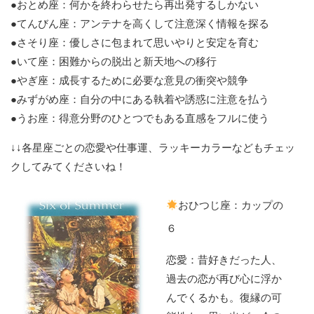
●おとめ座：何かを終わらせたら再出発するしかない
●てんびん座：アンテナを高くして注意深く情報を探る
●さそり座：優しさに包まれて思いやりと安定を育む
●いて座：困難からの脱出と新天地への移行
●やぎ座：成長するために必要な意見の衝突や競争
●みずがめ座：自分の中にある執着や誘惑に注意を払う
●うお座：得意分野のひとつでもある直感をフルに使う
↓↓各星座ごとの恋愛や仕事運、ラッキーカラーなどもチェッ
クしてみてくださいね！
おひつじ座：カップの
６
恋愛：昔好きだった人、
過去の恋が再び心に浮か
んでくるかも。復縁の可