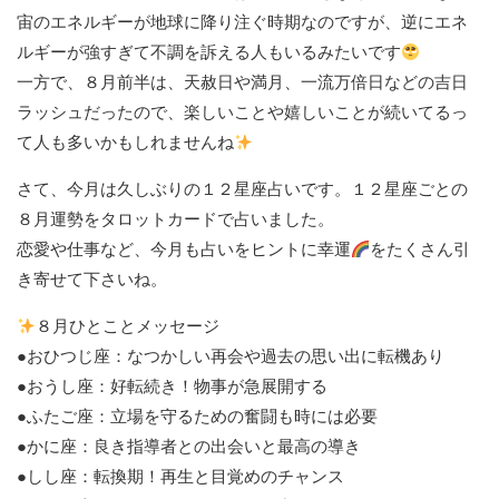
宙のエネルギーが地球に降り注ぐ時期なのですが、逆にエネ
ルギーが強すぎて不調を訴える人もいるみたいです
一方で、８月前半は、天赦日や満月、一流万倍日などの吉日
ラッシュだったので、楽しいことや嬉しいことが続いてるっ
て人も多いかもしれませんね
さて、今月は久しぶりの１２星座占いです。１２星座ごとの
８月運勢をタロットカードで占いました。
恋愛や仕事など、今月も占いをヒントに幸運
をたくさん引
き寄せて下さいね。
８月ひとことメッセージ
●おひつじ座：なつかしい再会や過去の思い出に転機あり
●おうし座：好転続き！物事が急展開する
●ふたご座：立場を守るための奮闘も時には必要
●かに座：良き指導者との出会いと最高の導き
●しし座：転換期！再生と目覚めのチャンス