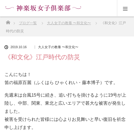
ホーム
ブログ一覧
大人女子の教養 〜和文化〜
《和文化》江戸
時代の防災
2019.10.16
大人女子の教養 〜和文化〜
《和文化》江戸時代の防災
こんにちは！
笛の福原百麗（ふくはら ひゃくれい・藤本博子）です。
先週末は台風15号に続き、追い打ちを掛けるように19号が上
陸し、中部、関東、東北と広いエリアで甚大な被害が発生し
ました。
被害を受けられた皆様には心よりお見舞いと早い復旧を祈念
申し上げます。