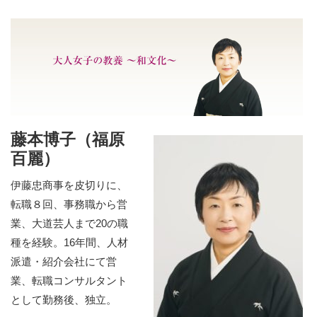
藤本博子（福原
百麗）
伊藤忠商事を皮切りに、
転職８回、事務職から営
業、大道芸人まで20の職
種を経験。16年間、人材
派遣・紹介会社にて営
業、転職コンサルタント
として勤務後、独立。