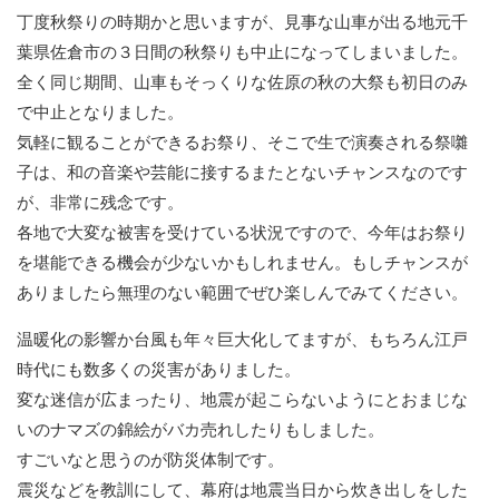
丁度秋祭りの時期かと思いますが、見事な山車が出る地元千
葉県佐倉市の３日間の秋祭りも中止になってしまいました。
全く同じ期間、山車もそっくりな佐原の秋の大祭も初日のみ
で中止となりました。
気軽に観ることができるお祭り、そこで生で演奏される祭囃
子は、和の音楽や芸能に接するまたとないチャンスなのです
が、非常に残念です。
各地で大変な被害を受けている状況ですので、今年はお祭り
を堪能できる機会が少ないかもしれません。もしチャンスが
ありましたら無理のない範囲でぜひ楽しんでみてください。
温暖化の影響か台風も年々巨大化してますが、もちろん江戸
時代にも数多くの災害がありました。
変な迷信が広まったり、地震が起こらないようにとおまじな
いのナマズの錦絵がバカ売れしたりもしました。
すごいなと思うのが防災体制です。
震災などを教訓にして、幕府は地震当日から炊き出しをした