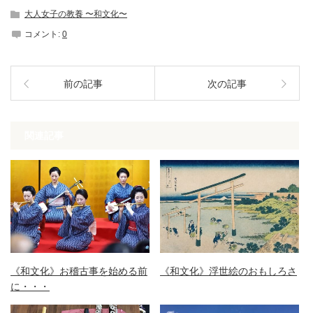
大人女子の教養 〜和文化〜
コメント:
0
前の記事
次の記事
関連記事
《和文化》お稽古事を始める前
《和文化》浮世絵のおもしろさ
に・・・