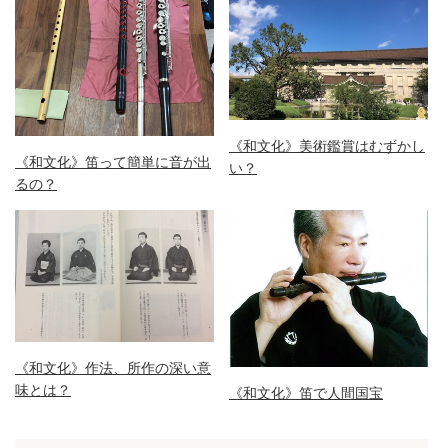
《和文化》美術鑑賞はむずかし
《和文化》笛って簡単に音が出
い？
るの？
《和文化》作法、所作の深い意
味とは？
《和文化》笛で人間国宝