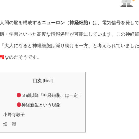
人間の脳を構成する
ニューロン
（
神経細胞
）は、電気信号を発し
憶・学習といった高度な情報処理が可能にしています。この神経
「大人になると神経細胞は減り続ける一方」と考えられていまし
報
なのだそうです。
目次
[
hide
]
３歳以降「神経細胞」は一定！
神経新生という現象
小野寺敦子
畑 潮