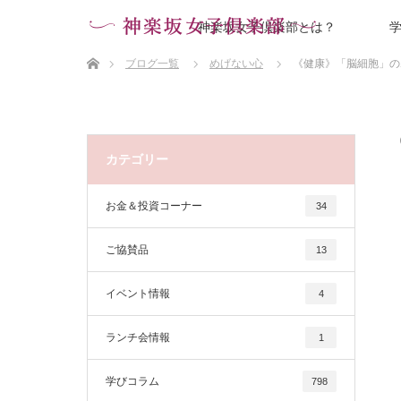
神楽坂女子倶楽部とは？
ホーム
ブログ一覧
めげない心
《健康》「脳細胞」の
カテゴリー
お金＆投資コーナー
34
ご協賛品
13
イベント情報
4
ランチ会情報
1
学びコラム
798