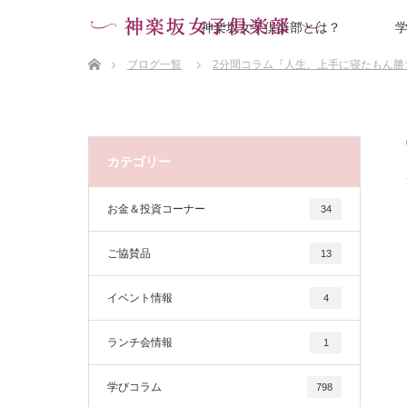
神楽坂女子倶楽部とは？
ホーム
ブログ一覧
2分間コラム『人生、上手に寝たもん勝
カテゴリー
お金＆投資コーナー
34
ご協賛品
13
イベント情報
4
ランチ会情報
1
学びコラム
798