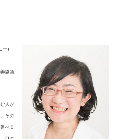
！
パニー）
改善協議
病む人が
得。その
、延べ５
し、目の