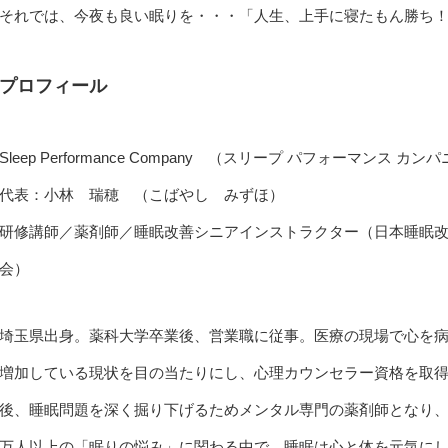
それでは、今夜も良い眠りを・・・「人生、上手に寝たもん勝ち
プロフィール
Sleep Performance Company （スリープ パフォーマンス カン
代表：小林 瑞穂 （こばやし みずほ）
研修講師／薬剤師／睡眠改善シニアインストラクター（日本睡眠
会）
埼玉県出身。薬科大学卒業後、営業職に従事。医療の現場で心を
増加している現状を目の当たりにし、心理カウンセラー資格を取
後、睡眠問題を深く掘り下げるためメンタル専門の薬剤師となり
万人以上の「眠りの悩み」に関わる中で、睡眠は心と体を元気に