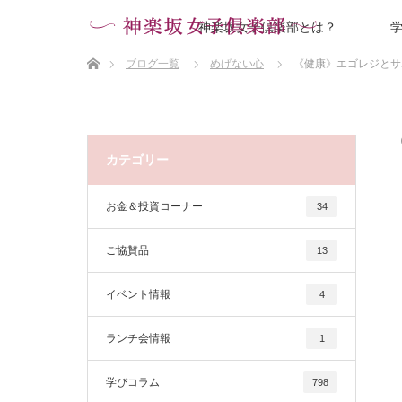
神楽坂女子倶楽部とは？
ホーム
ブログ一覧
めげない心
《健康》エゴレジとサ
カテゴリー
お金＆投資コーナー
34
ご協賛品
13
イベント情報
4
ランチ会情報
1
学びコラム
798